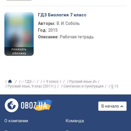
ГДЗ Биология 7 класс
Авторы:
В. И. Соболь
Год:
2015
Описание:
Рабочая тетрадь
показать
обложку
✅ ГДЗ ✅
⚡ 9 класс ⚡
Русский язык ✍
Русский язык, 9 клас (2011г.)
Синтаксис и пунктуация
§ 16
В начало
О компании
Команда