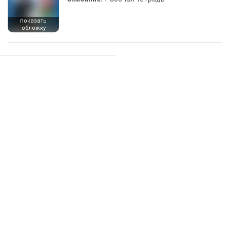
показать
обложку