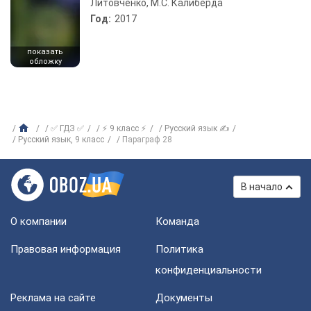
Литовченко, М.С. Калиберда
Год:
2017
показать
обложку
✅ ГДЗ ✅
⚡ 9 класс ⚡
Русский язык ✍
Русский язык, 9 класс
Параграф 28
В начало
О компании
Команда
Правовая информация
Политика
конфиденциальности
Реклама на сайте
Документы