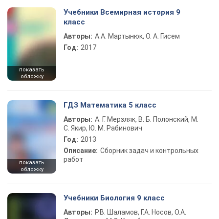
Учебники Всемирная история 9
класс
Авторы:
А.А. Мартынюк, О. А. Гисем
Год:
2017
показать
обложку
ГДЗ Математика 5 класс
Авторы:
А. Г. Мерзляк, В. Б. Полонский, М.
С. Якир, Ю. М. Рабинович
Год:
2013
Описание:
Сборник задач и контрольных
работ
показать
обложку
Учебники Биология 9 класс
Авторы:
Р.В. Шаламов, Г.А. Носов, О.А.