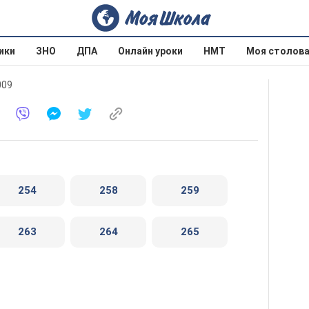
ики
ЗНО
ДПА
Онлайн уроки
НМТ
Моя столов
009
254
258
259
263
264
265