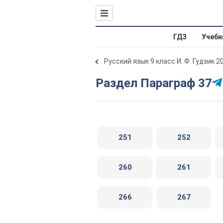
ГДЗ
Учебн
Русский язык 9 класс И. Ф. Гудзик 2
Раздел Параграф 37
251
252
260
261
266
267