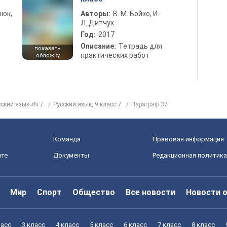
нюк,
Авторы:
В. М. Бойко, И.
Л. Дитчук
Год:
2017
Описание:
Тетрадь для
показать
практических работ
обложку
сский язык ✍
Русский язык, 9 класс
Параграф 37
Команда
Правовая информация
йте
Документы
Редакционная политика
Мир
Спорт
Общество
Все новости
Новости 
ласс
3 класс
4 класс
5 класс
6 класс
7 класс
8 класс