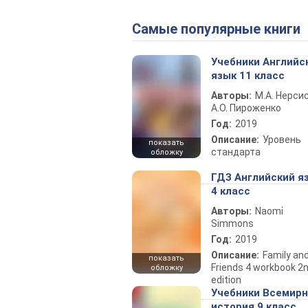
Самые популярные книги
Учебники Английс
язык 11 класс
Авторы:
М.А. Нерсис
А.О. Пироженко
Год:
2019
Описание:
Уровень
показать
стандарта
обложку
ГДЗ Английский я
4 класс
Авторы:
Naomi
Simmons
Год:
2019
Описание:
Family an
показать
Friends 4 workbook 2
обложку
edition
Учебники Всемир
история 9 класс