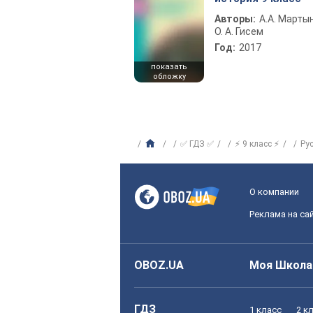
Авторы:
А.А. Марты
О. А. Гисем
Год:
2017
показать
обложку
✅ ГДЗ ✅
⚡ 9 класс ⚡
Ру
О компании
Реклама на са
OBOZ.UA
Моя Школа
ГДЗ
1 класс
2 к