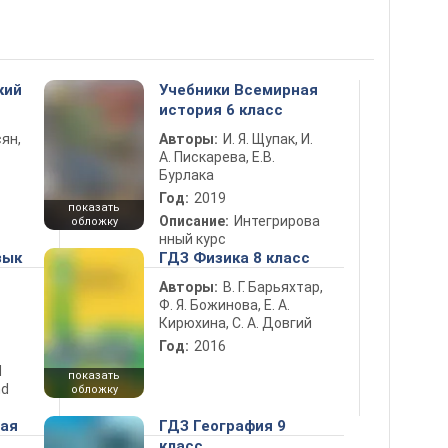
кий
Учебники Всемирная
история 6 класс
ян,
Авторы:
И. Я. Щупак, И.
А. Пискарева, Е.В.
Бурлака
Год:
2019
показать
Описание:
Интегрирова
обложку
нный курс
зык
ГДЗ Физика 8 класс
Авторы:
В. Г. Барьяхтар,
Ф. Я. Божинова, Е. А.
Кирюхина, С. А. Довгий
Год:
2016
d
показать
nd
обложку
ная
ГДЗ География 9
класс