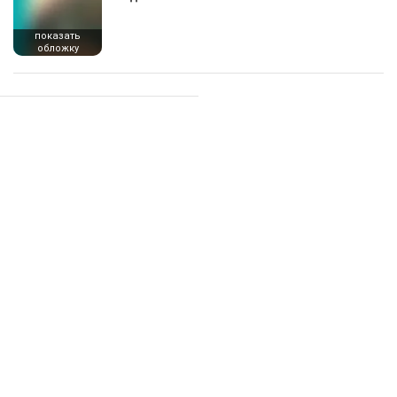
показать
обложку