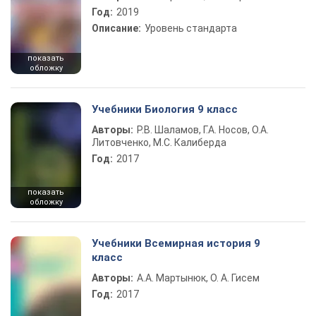
Год:
2019
Описание:
Уровень стандарта
показать
обложку
Учебники Биология 9 класс
Авторы:
Р.В. Шаламов, Г.А. Носов, О.А.
Литовченко, М.С. Калиберда
Год:
2017
показать
обложку
Учебники Всемирная история 9
класс
Авторы:
А.А. Мартынюк, О. А. Гисем
Год:
2017