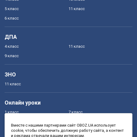
5 класс
11 класс
6 класс
ДПА
4 класс
11 класс
9 класс
ЗНО
11 класс
Онлайн уроки
1 класс
7 класс
2 класс
8 класс
Вместе с нашими партнерами сайт OBOZ.UA использует
cookie, чтобы обеспечить должную работу сайта, а контент
3 класс
9 класс
и реклама отвечали вашим интересам.