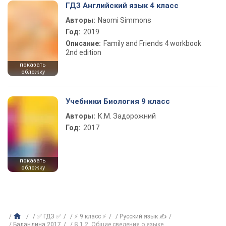
ГДЗ Английский язык 4 класс
Авторы:
Naomi Simmons
Год:
2019
Описание:
Family and Friends 4 workbook
2nd edition
показать
обложку
Учебники Биология 9 класс
Авторы:
К.М. Задорожний
Год:
2017
показать
обложку
✅ ГДЗ ✅
⚡ 9 класс ⚡
Русский язык ✍
Баландина 2017
§ 1,2. Общие сведения о языке