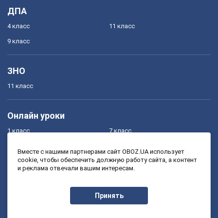
ДПА
4 класс
11 класс
9 класс
ЗНО
11 класс
Онлайн уроки
1 класс
7 класс
2 класс
8 класс
Вместе с нашими партнерами сайт OBOZ.UA использует
cookie, чтобы обеспечить должную работу сайта, а контент
3 класс
9 класс
и реклама отвечали вашим интересам.
4 класс
10 класс
5 класс
11 класс
Принять
6 класс