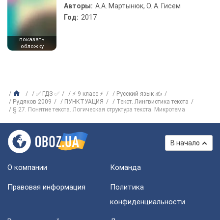
Авторы:
А.А. Мартынюк, О. А. Гисем
Год:
2017
показать
обложку
✅ ГДЗ ✅
⚡ 9 класс ⚡
Русский язык ✍
Рудяков 2009
ПУНКТУАЦИЯ
Текст. Лингвистика текста
§ 27. Понятие текста. Логическая структура текста. Микротема
В начало
О компании
Команда
Правовая информация
Политика
конфиденциальности