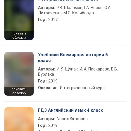
Авторы:
Р.В. Шаламов, Г.А. Носов, О.А.
Литовченко, М.С. Калиберда
Год:
2017
показать
обложку
Учебники Всемирная история 6
класс
Авторы:
И. Я. Щупак, И. А. Пискарева, Е.В.
Бурлака
Год:
2019
Описание:
Интегрированный курс
показать
обложку
ГДЗ Английский язык 4 класс
Авторы:
Naomi Simmons
Год:
2019