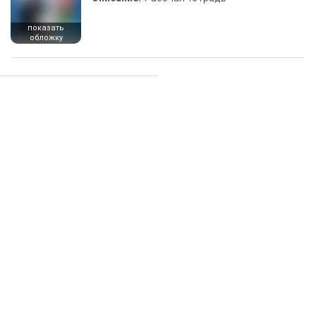
показать
обложку