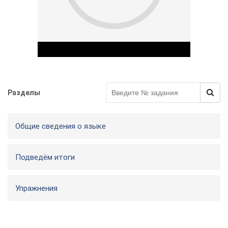
у
Разделы
Play Video
Общие сведения о языке
Подведём итоги
Упражнения