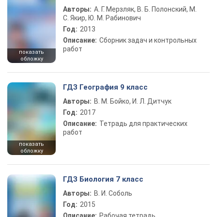
Авторы:
А. Г. Мерзляк, В. Б. Полонский, М.
С. Якир, Ю. М. Рабинович
Год:
2013
Описание:
Сборник задач и контрольных
работ
показать
обложку
ГДЗ География 9 класс
Авторы:
В. М. Бойко, И. Л. Дитчук
Год:
2017
Описание:
Тетрадь для практических
работ
показать
обложку
ГДЗ Биология 7 класс
Авторы:
В. И. Соболь
Год:
2015
Описание:
Рабочая тетрадь