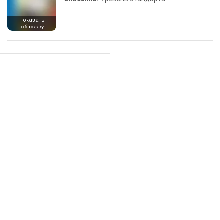
показать
обложку