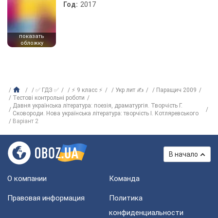
Год:
2017
показать
обложку
✅ ГДЗ ✅
⚡ 9 класс ⚡
Укр лит ✍
Паращич 2009
Тестові контрольні роботи
Давня українська література: поезія, драматургія. Творчість Г.
Сковороди. Нова українська література: творчість І. Котляревського
Варіант 2
В начало
О компании
Команда
Правовая информация
Политика
конфиденциальности