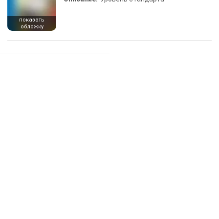
показать
обложку