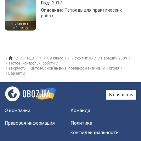
Год:
2017
Описание:
Тетрадь для практических
работ
показать
обложку
✅ ГДЗ ✅
⚡ 9 класс ⚡
Укр лит ✍
Паращич 2009
Тестові контрольні роботи
Творчість Г. Квітки-Основ’яненка, поетів-романтиків, М. Гоголя
Варіант 2
В начало
О компании
Команда
Правовая информация
Политика
конфиденциальности