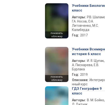
Учебники Биологи
класс
Авторы:
Р.В. Шаламо
Г.А. Носов, О.А.
Литовченко, М.С.
Калиберда
показать
Год:
2017
обложку
Учебники Всемир
история 6 класс
Авторы:
И. Я. Щупак,
А. Пискарева, Е.В.
Бурлака
Год:
2019
показать
Описание:
Интегрир
обложку
нный курс
ГДЗ География 9
класс
Авторы:
В. М. Бойко,
Л. Дитчук