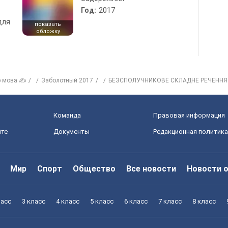
Год:
2017
для
показать
обложку
р мова ✍
Заболотный 2017
БЕЗСПОЛУЧНИКОВЕ СКЛАДНЕ РЕЧЕННЯ
Команда
Правовая информация
йте
Документы
Редакционная политика
Мир
Спорт
Общество
Все новости
Новости 
ласс
3 класс
4 класс
5 класс
6 класс
7 класс
8 класс