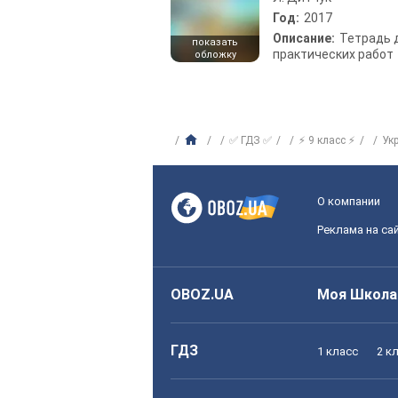
Год:
2017
Описание:
Тетрадь 
показать
практических работ
обложку
✅ ГДЗ ✅
⚡ 9 класс ⚡
Ук
О компании
Реклама на са
OBOZ.UA
Моя Школа
ГДЗ
1 класс
2 к