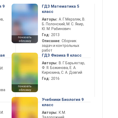
я 9
ГДЗ Математика 5
класс
в,
Авторы:
А. Г. Мерзляк, В.
Б. Полонский, М. С. Якир,
Ю. М. Рабинович
Год:
2013
показать
Описание:
Сборник
обложку
задач и контрольных
работ
ная
ГДЗ Физика 8 класс
Авторы:
В. Г. Барьяхтар,
Ф. Я. Божинова, Е. А.
 И.
Кирюхина, С. А. Довгий
Год:
2016
показать
ова
обложку
Учебники Биология 9
класс
 И.
Авторы:
К.М.
Задорожний