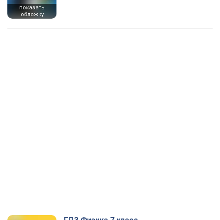
показать
обложку