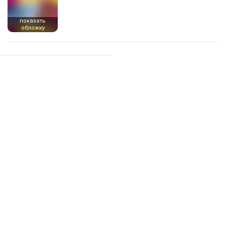
показать
обложку