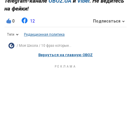
Telegram-канале
OBOZ.UA
и
Viber
. Не ведитесь
на фейки!
0
12
Подписаться
Теги
Редакционная политика
Моя Школа
10 фраз которые...
Вернуться на главную OBOZ