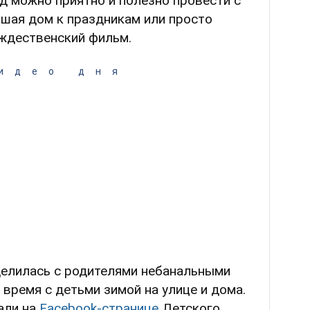
од можно приятно и полезно провести с
рашая дом к праздникам или просто
ждественский фильм.
идео дня
делилась с родителями небанальными
 время с детьми зимой на улице и дома.
али на
Facebook-странице
Детского