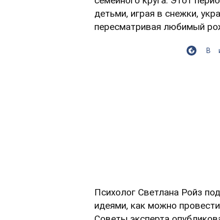
семейного круга. Этот пери
детьми, играя в снежки, ук
пересматривая любимый ро
В
Психолог Светлана Ройз по
идеями, как можно провести
Советы эксперта опубликов