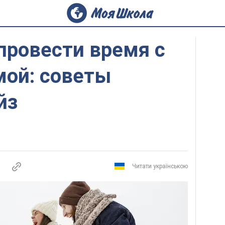
 провести время с
мой: советы
йз
Читати українською