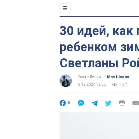
30 идей, как
ребенком зи
Светланы Ро
Ольга Липич
Моя Школа
8.12.2024 12:55
1,6 т.
0