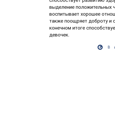
способствует развитию здо
выделение положительных ч
воспитывает хорошее отнош
также поощряет доброту и о
конечном итоге способству
девочек.
В