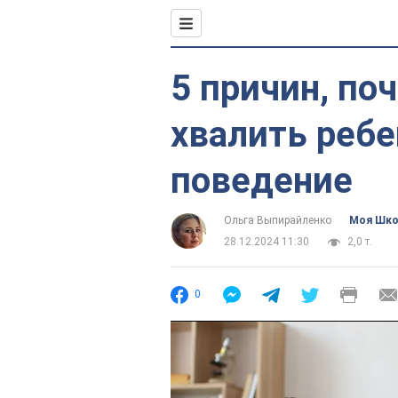
5 причин, по
хвалить ребе
поведение
Ольга Выпирайленко
Моя Шк
28.12.2024 11:30
2,0 т.
0