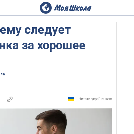
чему следует
нка за хорошее
ола
Читати українською