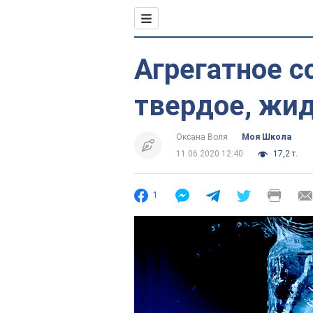
Агрегатное с
твердое, жид
Оксана Воля
Моя Школа
11.06.2020 12:40
17,2 т.
1