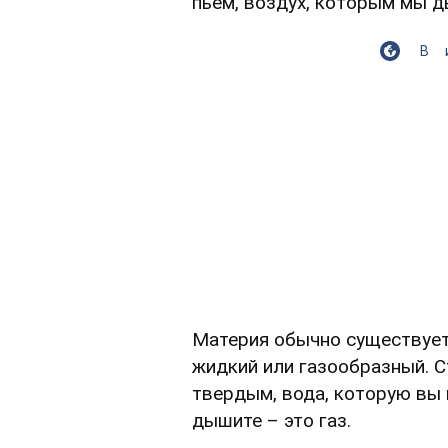
пьем, воздух, которым мы д
В
Материя обычно существует 
жидкий или газообразный. С
твердым, вода, которую вы 
дышите – это газ.