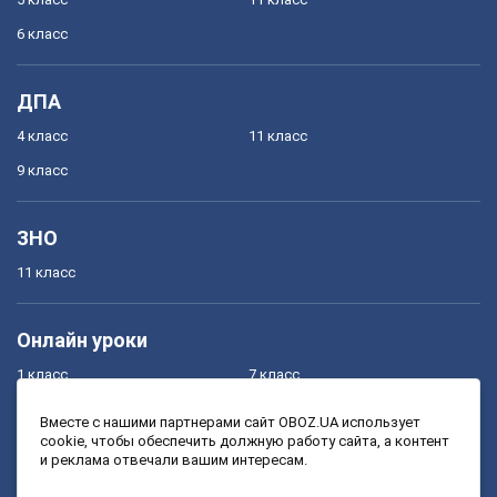
6 класс
ДПА
4 класс
11 класс
9 класс
ЗНО
11 класс
Онлайн уроки
1 класс
7 класс
2 класс
8 класс
Вместе с нашими партнерами сайт OBOZ.UA использует
cookie, чтобы обеспечить должную работу сайта, а контент
3 класс
9 класс
и реклама отвечали вашим интересам.
4 класс
10 класс