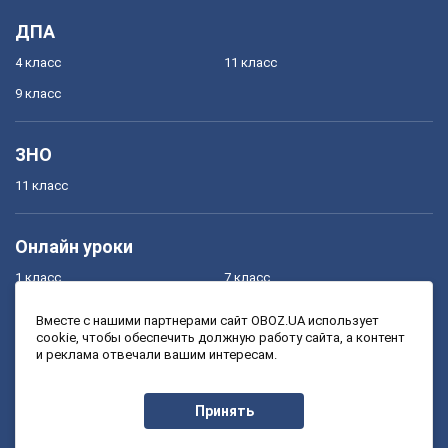
ДПА
4 класс
11 класс
9 класс
ЗНО
11 класс
Онлайн уроки
1 класс
7 класс
2 класс
8 класс
Вместе с нашими партнерами сайт OBOZ.UA использует
cookie, чтобы обеспечить должную работу сайта, а контент
3 класс
9 класс
и реклама отвечали вашим интересам.
4 класс
10 класс
5 класс
11 класс
Принять
6 класс