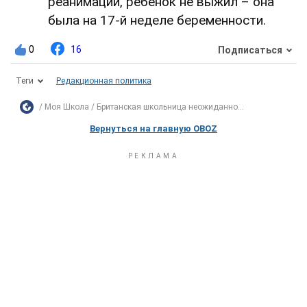
реанимации, ребенок не выжил – она
была на 17-й неделе беременности.
0
16
Подписаться
Теги
Редакционная политика
Моя Школа
Британская школьница неожиданно...
Вернуться на главную OBOZ