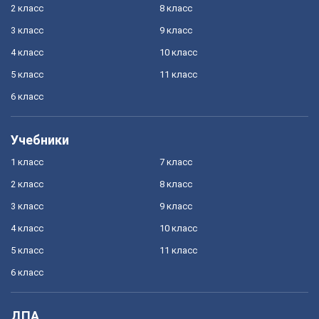
2 класс
8 класс
3 класс
9 класс
4 класс
10 класс
5 класс
11 класс
6 класс
Учебники
1 класс
7 класс
2 класс
8 класс
3 класс
9 класс
4 класс
10 класс
5 класс
11 класс
6 класс
ДПА