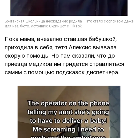
Пока мама, внезапно ставшая бабушкой,
приходила в себя, тетя Алексис вызвала
скорую помощь. Но там сказали, что до
приезда медиков им придется справляться
самим с помощью подсказок диспетчера.