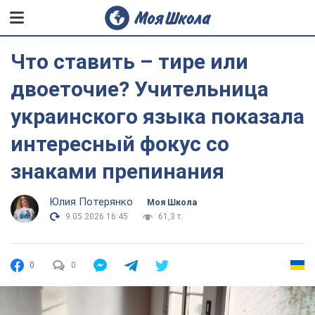
Что ставить – тире или
двоеточие? Учительница
украинского языка показала
интересный фокус со
знаками препинания
Юлия Потерянко
Моя Школа
9.05.2026 16:45
61,3 т.
0
0