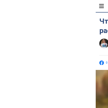
Чт
ра
0