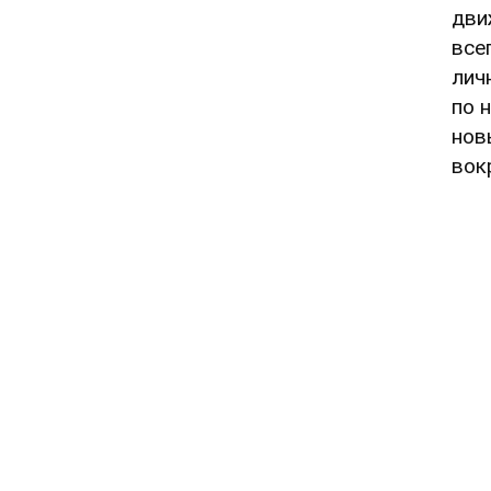
дви
все
лич
по 
нов
вок