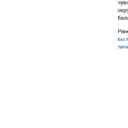
чув
окр
бал
Ран
вы 
лич