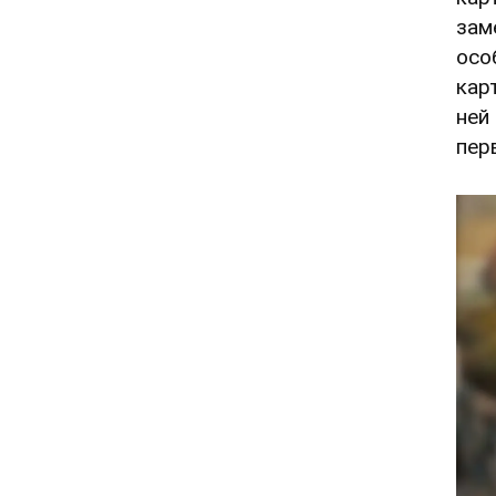
зам
осо
кар
ней
пер