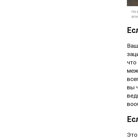
Ес
Ваш
зац
что
меж
все
вы 
вед
воо
Ес
Это