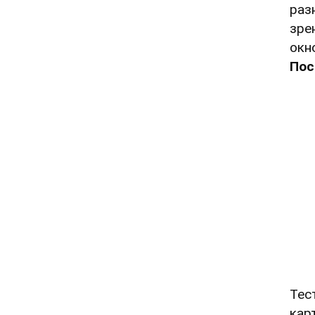
раз
зре
окн
Пос
Тес
кар