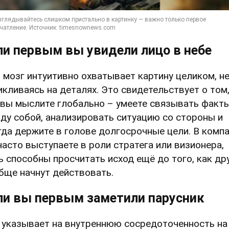
ли первым вы увидели лицо в небе
 мозг интуитивно охватывает картину целиком, н
икливаясь на деталях. Это свидетельствует о том
 вы мыслите глобально – умеете связывать факт
ду собой, анализировать ситуацию со стороны и
гда держите в голове долгосрочные цели. В комп
часто выступаете в роли стратега или визионера,
ь способны просчитать исход ещё до того, как др
бще начнут действовать.
ли вы первым заметили парусник
 указывает на внутреннюю сосредоточенность на