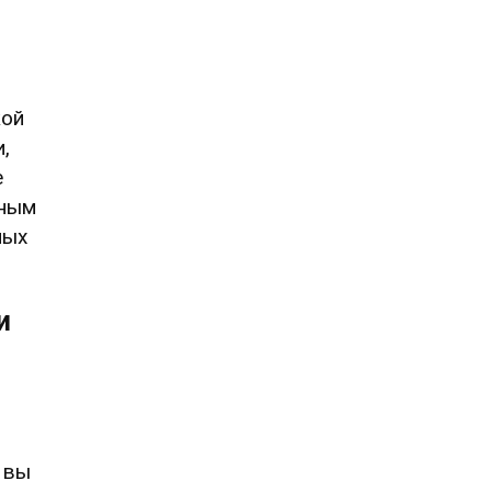
кой
,
е
жным
ных
и
 вы