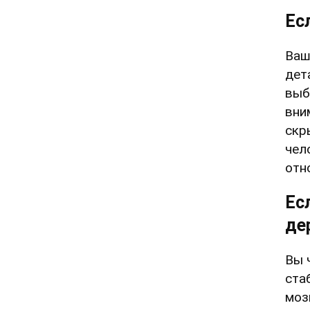
Ес
Ваш
дет
выб
вни
скр
чел
отн
Ес
де
Вы 
ста
моз