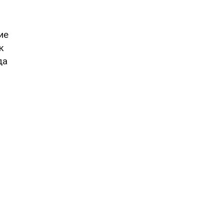
ие
к
да