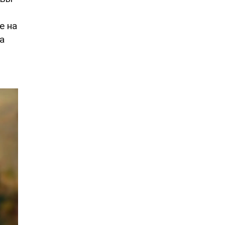
е на
а