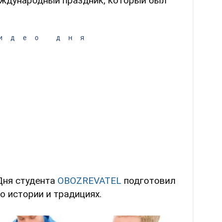
еждународный праздник, который был
идео дня
Дня студента
OBOZREVATEL
подготовил
о истории и традициях.