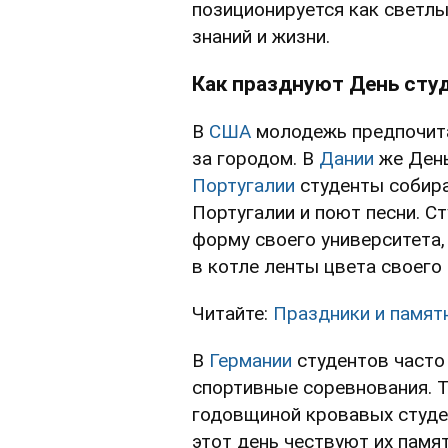
позиционируется как светл
знаний и жизни.
Как празднуют День студ
В
США
молодежь предпочита
за городом. В
Дании
же День
Португалии
студенты собира
Португалии и поют песни. С
форму своего университета,
в котле ленты цвета своего
Читайте:
Праздники и памят
В
Германии
студентов часто
спортивные соревнования. Т
годовщиной кровавых студен
этот день чествуют их памя