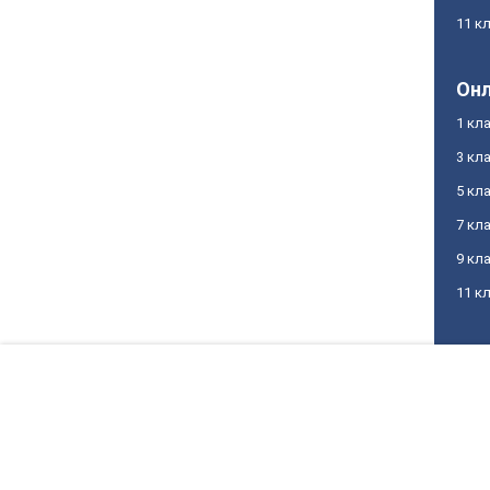
11 к
Онл
1 кл
3 кл
5 кл
7 кл
9 кл
11 к