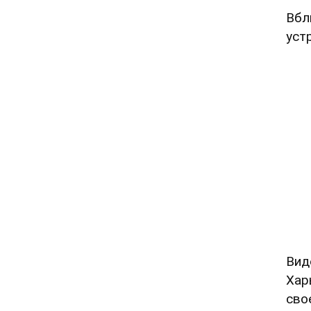
Вбл
уст
Вид
Хар
сво