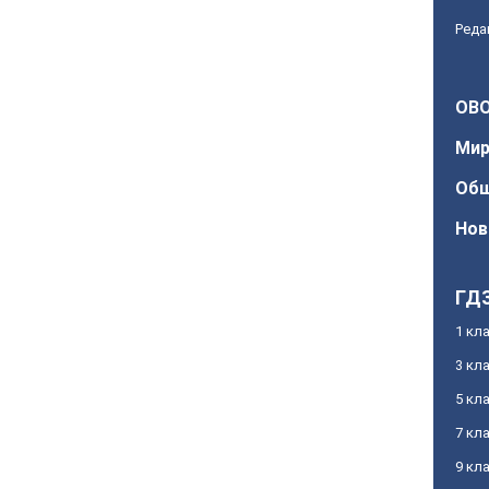
Реда
OBO
Ми
Об
Нов
ГД
1 кл
3 кл
5 кл
7 кл
9 кл