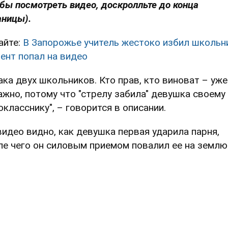
обы посмотреть видео, доскролльте до конца
аницы).
айте:
В Запорожье учитель жестоко избил школьн
ент попал на видео
ака двух школьников. Кто прав, кто виноват – уже
ажно, потому что "стрелу забила" девушка своему
окласснику", – говорится в описании.
видео видно, как девушка первая ударила парня,
ле чего он силовым приемом повалил ее на землю