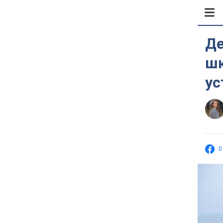
Де
шк
ус
0