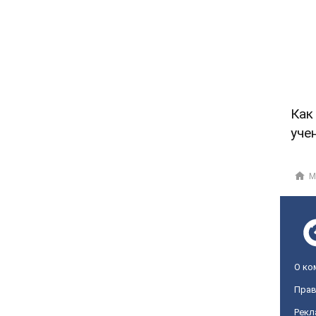
Как
уче
М
О ко
Прав
Рекл