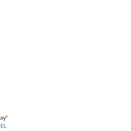
лу"
TEL