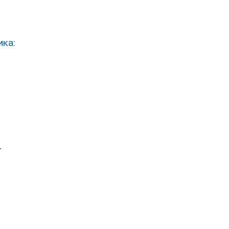
ика:
.