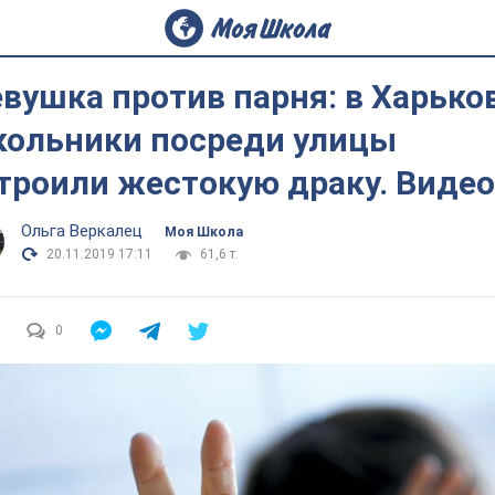
вушка против парня: в Харько
ольники посреди улицы
троили жестокую драку. Видео
Ольга Веркалец
Моя Школа
20.11.2019 17:11
61,6 т.
0