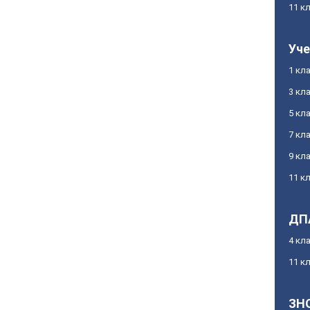
11 к
Уче
1 кл
3 кл
5 кл
7 кл
9 кл
11 к
ДП
4 кл
11 к
ЗН