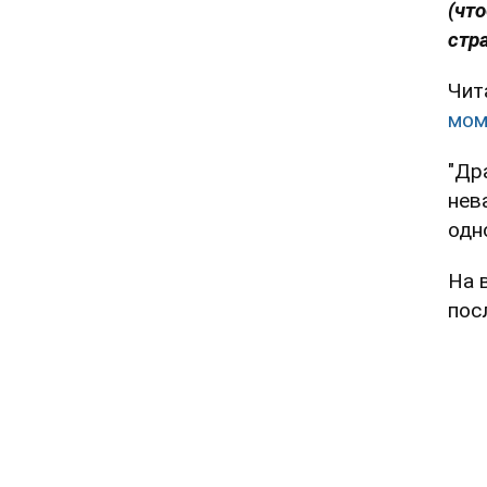
(чт
стр
Чит
мом
"Др
нев
одн
На 
пос