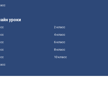
ласс
айн уроки
асс
2 класс
асс
4 класс
асс
6 класс
асс
8 класс
асс
10 класс
ласс