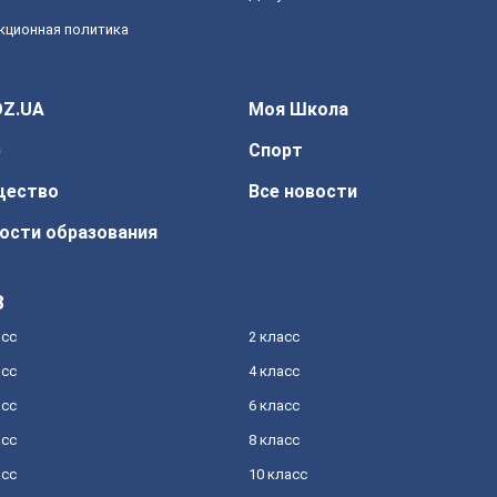
кционная политика
Z.UA
Моя Школа
р
Спорт
щество
Все новости
ости образования
З
асс
2 класс
асс
4 класс
асс
6 класс
асс
8 класс
асс
10 класс