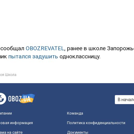
 сообщал
OBOZREVATEL
, ранее в школе Запорожь
ник
пытался задушить
одноклассницу.
оя Школа
В начал
мпании
Команда
овая информация
Политика конфиденциальности
ама на сайте
Документы