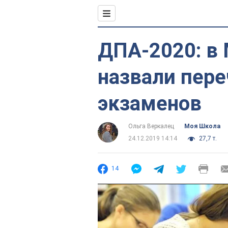
ДПА-2020: в
назвали пер
экзаменов
Ольга Веркалец
Моя Школа
24.12.2019 14:14
27,7 т.
14