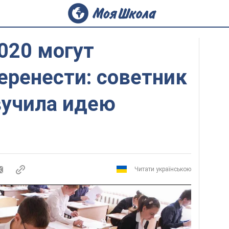
020 могут
еренести: советник
вучила идею
Читати українською