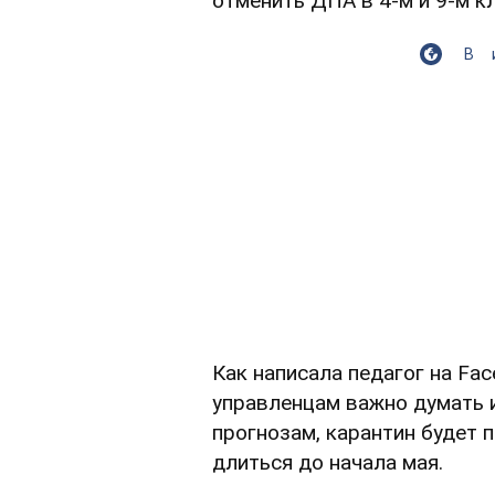
отменить ДПА в 4-м и 9-м к
В
Как написала педагог на Fa
управленцам важно думать и
прогнозам, карантин будет 
длиться до начала мая.