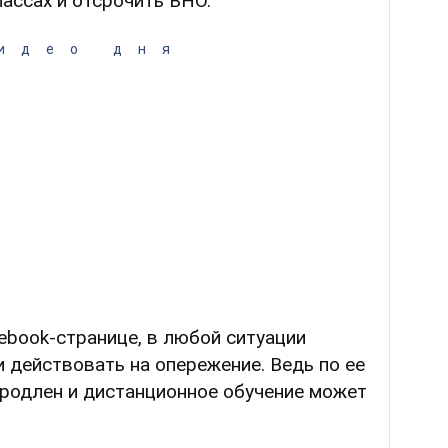
лассах и отсрочить ВНО.
идео дня
cebook-странице, в любой ситуации
 действовать на опережение. Ведь по ее
продлен и дистанционное обучение может