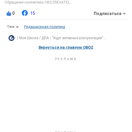
0
15
Подписаться
Теги
Редакционная политика
Моя Школа
ДПА
"Идут активные консультации":...
Вернуться на главную OBOZ