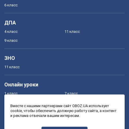
6 класс
ДПА
4 класс
11 класс
9 класс
ЗНО
11 класс
Онлайн уроки
1 класс
7 класс
2 класс
8 класс
Вместе с нашими партнерами сайт OBOZ.UA использует
cookie, чтобы обеспечить должную работу сайта, а контент
3 класс
9 класс
и реклама отвечали вашим интересам.
4 класс
10 класс