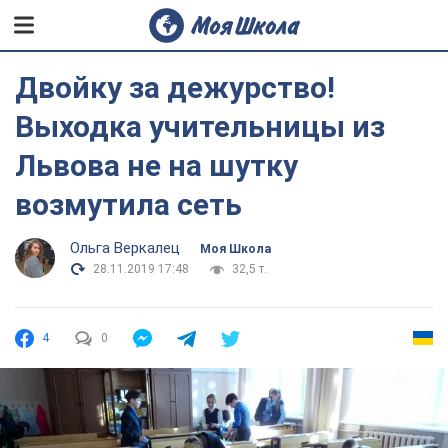
Двойку за дежурство!
Выходка учительницы из
Львова не на шутку
возмутила сеть
Ольга Веркалец
Моя Школа
28.11.2019 17:48
32,5 т.
4
0