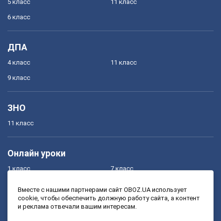
5 класс
11 класс
6 класс
ДПА
4 класс
11 класс
9 класс
ЗНО
11 класс
Онлайн уроки
1 класс
7 класс
2 класс
8 класс
Вместе с нашими партнерами сайт OBOZ.UA использует
cookie, чтобы обеспечить должную работу сайта, а контент
3 класс
9 класс
и реклама отвечали вашим интересам.
4 класс
10 класс