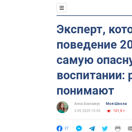
Эксперт, кот
поведение 20
самую опасн
воспитании: 
понимают
Анна Боклажук
Моя Школа
3.05.2025 15:55
101,8 т.
27