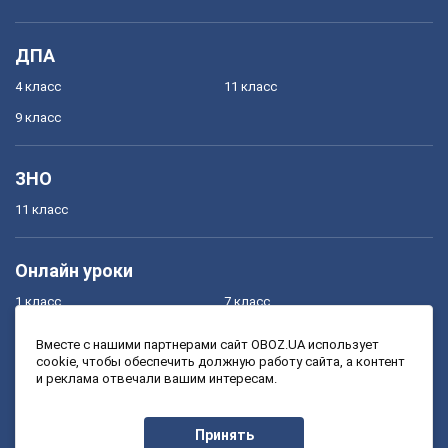
ДПА
4 класс
11 класс
9 класс
ЗНО
11 класс
Онлайн уроки
1 класс
7 класс
2 класс
8 класс
Вместе с нашими партнерами сайт OBOZ.UA использует
cookie, чтобы обеспечить должную работу сайта, а контент
3 класс
9 класс
и реклама отвечали вашим интересам.
4 класс
10 класс
5 класс
11 класс
Принять