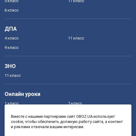
5 класс
11 класс
6 класс
ДПА
4 класс
11 класс
9 класс
ЗНО
11 класс
Онлайн уроки
1 класс
7 класс
2 класс
8 класс
Вместе с нашими партнерами сайт OBOZ.UA использует
cookie, чтобы обеспечить должную работу сайта, а контент
3 класс
9 класс
и реклама отвечали вашим интересам.
4 класс
10 класс