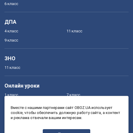
6 класс
ДПА
4 класс
11 класс
9 класс
ЗНО
11 класс
Онлайн уроки
1 класс
7 класс
2 класс
8 класс
Вместе с нашими партнерами сайт OBOZ.UA использует
cookie, чтобы обеспечить должную работу сайта, а контент
3 класс
9 класс
и реклама отвечали вашим интересам.
4 класс
10 класс
5 класс
11 класс