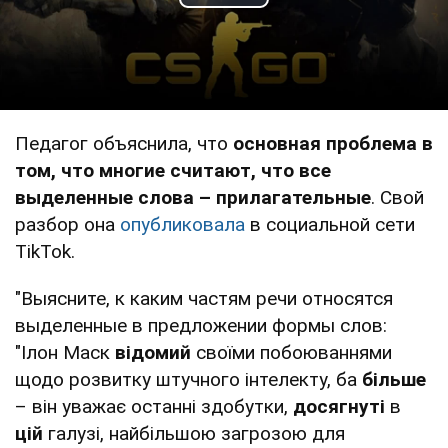
Play Video
Педагог объяснила, что
основная проблема в
том, что многие считают, что все
выделенные слова – прилагательные
. Свой
разбор она
опубликовала
в социальной сети
TikTok.
"Выясните, к каким частям речи относятся
выделенные в предложении формы слов:
"Ілон Маск
відомий
своїми побоюваннями
щодо розвитку штучного інтелекту, ба
більше
– він уважає останні здобутки,
досягнуті
в
цій
галузі, найбільшою загрозою для