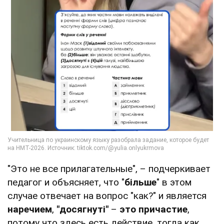
"Это не все прилагательные", – подчеркивает
педагог и объясняет, что "
більше
" в этом
случае отвечает на вопрос "как?" и является
наречием
,
"досягнуті"
–
это причастие
,
потому что здесь есть действие, тогда как