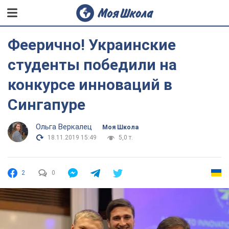
Феерично! Украинские
студенты победили на
конкурсе инноваций в
Сингапуре
Ольга Веркалец
Моя Школа
18.11.2019 15:49
5,0 т.
2
0