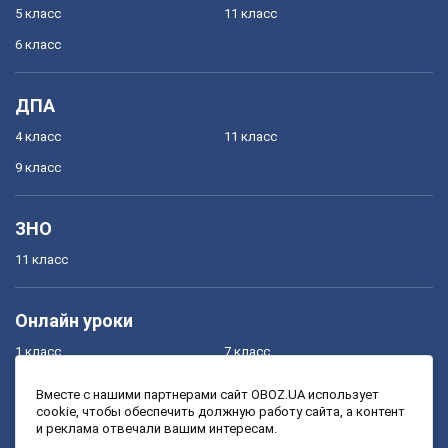
5 класс
11 класс
6 класс
ДПА
4 класс
11 класс
9 класс
ЗНО
11 класс
Онлайн уроки
1 класс
7 класс
2 класс
8 класс
Вместе с нашими партнерами сайт OBOZ.UA использует
cookie, чтобы обеспечить должную работу сайта, а контент
3 класс
9 класс
и реклама отвечали вашим интересам.
4 класс
10 класс