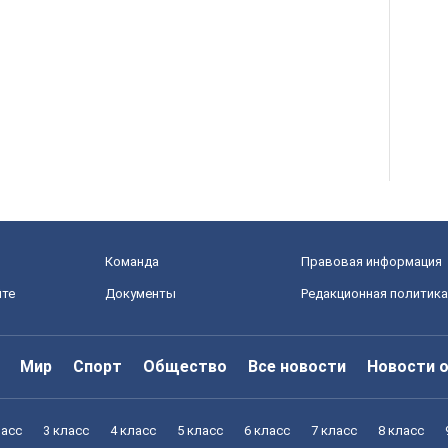
Команда
Правовая информация
йте
Документы
Редакционная политика
Мир
Спорт
Общество
Все новости
Новости 
ласс
3 класс
4 класс
5 класс
6 класс
7 класс
8 класс