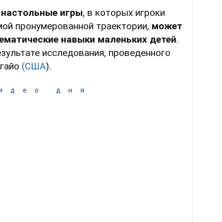
 настольные игры
, в которых игроки
ой пронумерованной траектории,
может
ематические навыки маленьких детей
.
езультате исследования, проведенного
Огайо
(США
).
идео дня