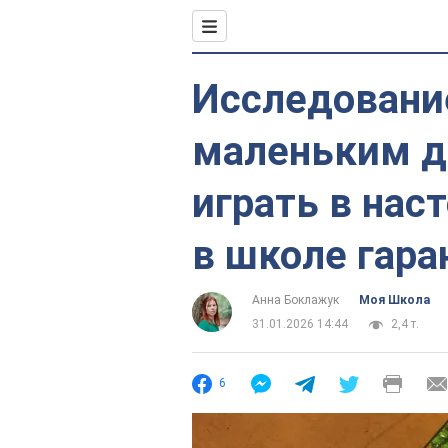
Исследовани
маленьким д
играть в нас
в школе гара
Анна Боклажук
Моя Школа
31.01.2026 14:44
2,4 т.
6