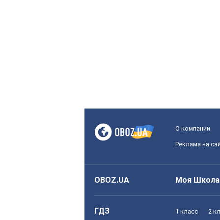
О компании
Реклама на са
OBOZ.UA
Моя Школа
ГДЗ
1 класс
2 к