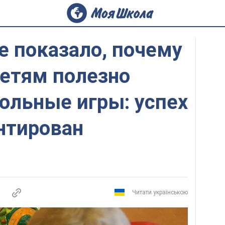
е показало, почему
етям полезно
тольные игры: успех
нтирован
Читати українською