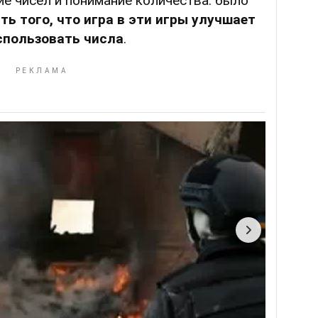
ие чисел и понимание количества: было
ь того, что игра в эти игры улучшает
спользовать числа
.