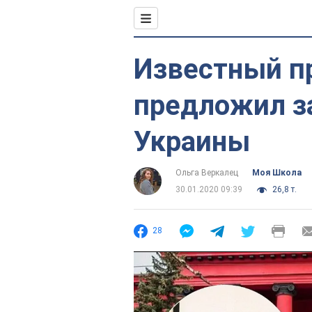
Известный п
предложил з
Украины
Ольга Веркалец
Моя Школа
30.01.2020 09:39
26,8 т.
28