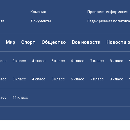
Команда
Правовая информация
йте
Документы
Редакционная политика
Мир
Спорт
Общество
Все новости
Новости 
ласс
3 класс
4 класс
5 класс
6 класс
7 класс
8 класс
ласс
3 класс
4 класс
5 класс
6 класс
7 класс
8 класс
ласс
11 класс