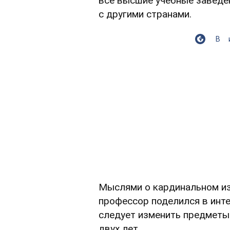
все высшие учебные заведен
с другими странами.
В
Мыслями о кардинальном и
профессор поделился в ин
следует изменить предметы 
двух лет.