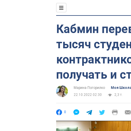
Кабмин пере
тысяч студен
контрактнико
получать и 
Марина Погорилко
Моя Школ
22.10.2022 02:30
2,3 т.
0