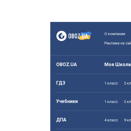
О компании
Реклама на са
OBOZ.UA
Моя Школа
ГДЗ
1 класс
2 к
Учебники
1 класс
2 к
ДПА
4 класс
9 к