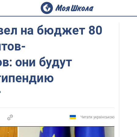
вел на бюджет 80
тов-
в: они будут
стипендию
а
Читати українською