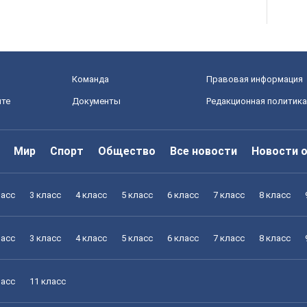
Команда
Правовая информация
йте
Документы
Редакционная политика
Мир
Спорт
Общество
Все новости
Новости 
ласс
3 класс
4 класс
5 класс
6 класс
7 класс
8 класс
ласс
3 класс
4 класс
5 класс
6 класс
7 класс
8 класс
ласс
11 класс