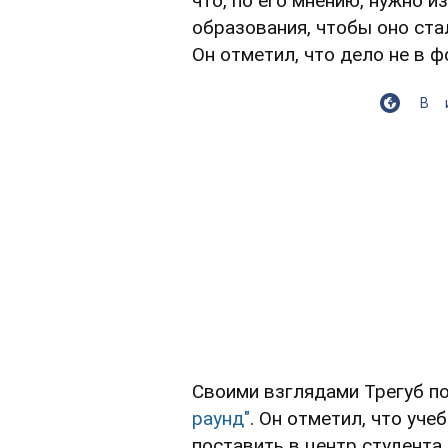
что, по его мнению, нужно 
образования, чтобы оно ста
Он отметил, что дело не в ф
В
Своими взглядами Трегуб п
раунд"
. Он отметил, что уч
поставить в центр студента.