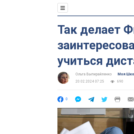
Так делает Ф
заинтересов
учиться дис
Ольга Выпирайленко
Моя Шк
20.02.2024 07:25
690
0