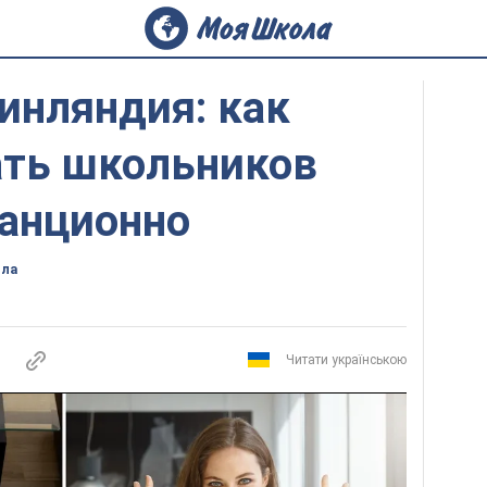
инляндия: как
ать школьников
танционно
ола
Читати українською