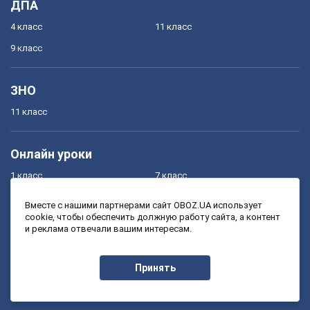
ДПА
4 класс
11 класс
9 класс
ЗНО
11 класс
Онлайн уроки
1 класс
7 класс
2 класс
8 класс
Вместе с нашими партнерами сайт OBOZ.UA использует
cookie, чтобы обеспечить должную работу сайта, а контент
3 класс
9 класс
и реклама отвечали вашим интересам.
4 класс
10 класс
5 класс
11 класс
Принять
6 класс