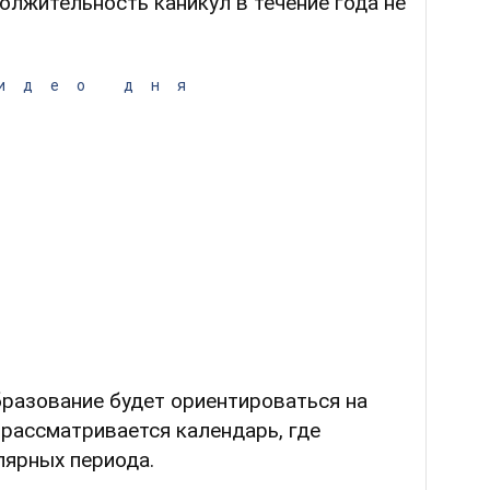
олжительность каникул в течение года не
идео дня
бразование будет ориентироваться на
 рассматривается календарь, где
лярных периода.