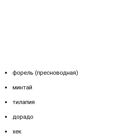
форель (пресноводная)
минтай
тилапия
дорадо
хек