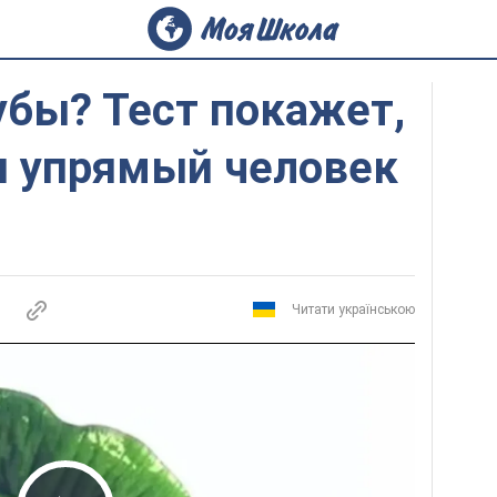
убы? Тест покажет,
ы упрямый человек
Читати українською