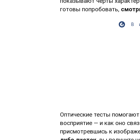
показывают черты характера
готовы попробовать,
смотр
В
Оптические тесты помогают 
восприятие — и как оно свя
присмотревшись к изображ
либо листок,
вы получите н