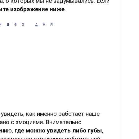
, о которых мы не задумывались. Если
ите изображение ниже
.
идео дня
увидеть, как именно работает наше
зано с эмоциями. Внимательно
ению,
где можно увидеть либо губы,
еожиданное отражение собственной