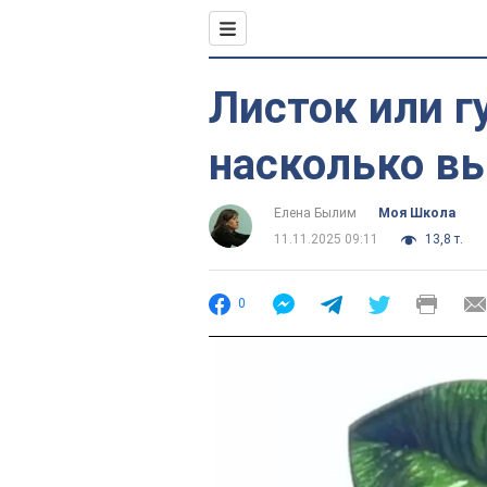
Листок или г
насколько в
Елена Былим
Моя Школа
11.11.2025 09:11
13,8 т.
0