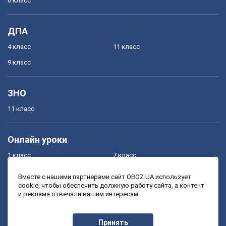
6 класс
ДПА
4 класс
11 класс
9 класс
ЗНО
11 класс
Онлайн уроки
1 класс
7 класс
2 класс
8 класс
Вместе с нашими партнерами сайт OBOZ.UA использует
cookie, чтобы обеспечить должную работу сайта, а контент
3 класс
9 класс
и реклама отвечали вашим интересам.
4 класс
10 класс
5 класс
11 класс
Принять