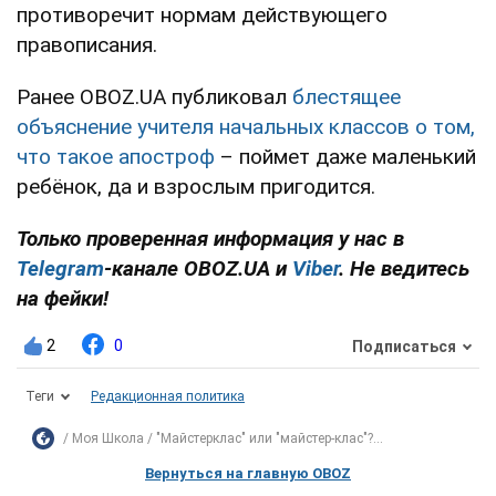
противоречит нормам действующего
правописания.
Ранее OBOZ.UA публиковал
блестящее
объяснение учителя начальных классов о том,
что такое апостроф
– поймет даже маленький
ребёнок, да и взрослым пригодится.
Только проверенная информация у нас в
Telegram
-канале
OBOZ.UA и
Viber
. Не ведитесь
на фейки!
2
0
Подписаться
Теги
Редакционная политика
Моя Школа
"Майстерклас" или "майстер-клас"?...
Вернуться на главную OBOZ