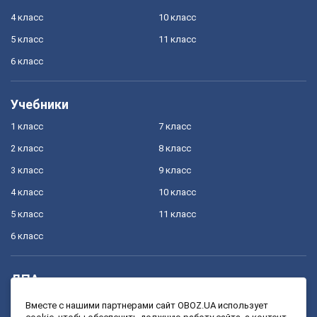
4 класс
10 класс
5 класс
11 класс
6 класс
Учебники
1 класс
7 класс
2 класс
8 класс
3 класс
9 класс
4 класс
10 класс
5 класс
11 класс
6 класс
ДПА
4 класс
11 класс
Вместе с нашими партнерами сайт OBOZ.UA использует