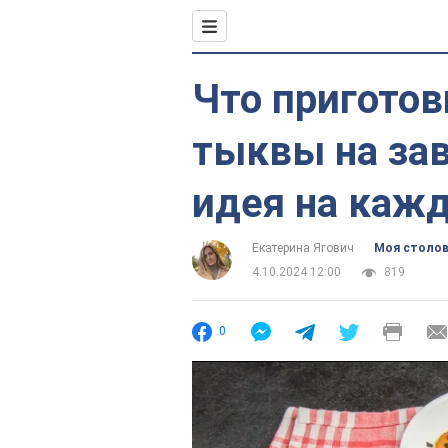
Что приготов
тыквы на зав
идея на каж
Екатерина Ягович
Моя столо
4.10.2024 12:00
819
0