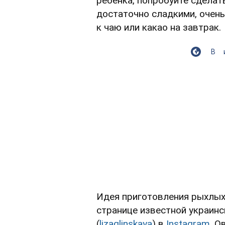
ребенка, попробуйте сделат
достаточно сладкими, очен
к чаю или какао на завтрак.
В
Идея приготовления рыхлых
странице известной украинс
(
lizaglinskaya
) в
Instagram
. О