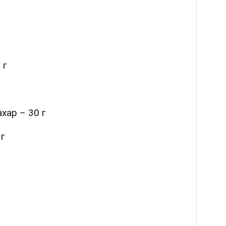
 г
хар – 30 г
 г