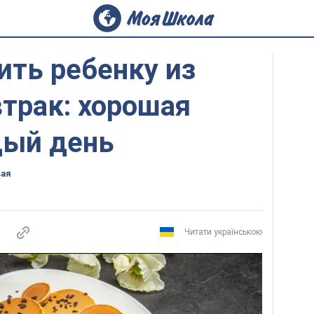
ить ребенку из
трак: хорошая
дый день
вая
Читати українською