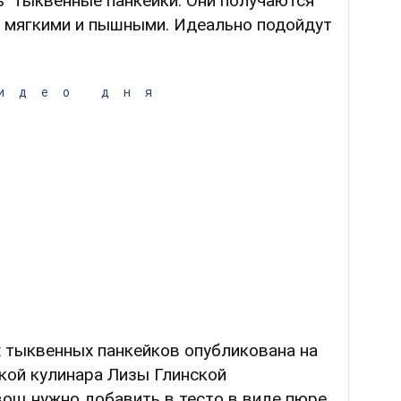
ь тыквенные панкейки. Они получаются
ь мягкими и пышными. Идеально подойдут
идео дня
 тыквенных панкейков опубликована на
кой кулинара Лизы Глинской
вощ нужно добавить в тесто в виде пюре.