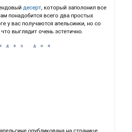
рендовый
десерт
, который заполонил все
вам понадобится всего два простых
ге у вас получаются апельсинки, но со
 что выглядит очень эстетично.
идео дня
апельсине опубликована на странице