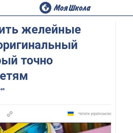
вить желейные
 оригинальный
рый точно
детям
вая
Читати українською