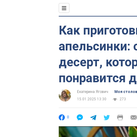
Как пригото
апельсинки:
десерт, кото
понравится 
Екатерина Ягович
Моя столо
15.01.2025 13:30
273
0