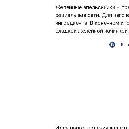
Желейные апельсиники – т
социальные сети. Для него 
ингредиента. В конечном ито
сладкой желейной начинкой,
В
Идея приготовления желе в 